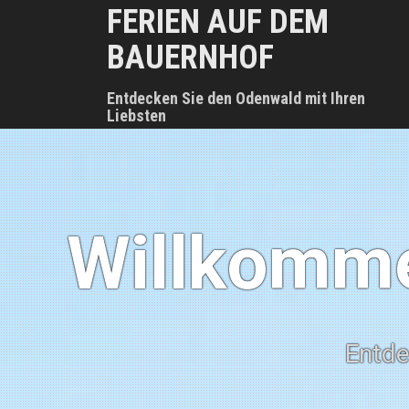
D
FERIEN AUF DEM
i
BAUERNHOF
r
e
k
Entdecken Sie den Odenwald mit Ihren
t
Liebsten
z
u
m
I
n
h
Willkomme
a
l
t
Entde